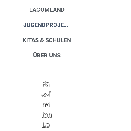
LAGOMLAND
JUGENDPROJEKTE
KITAS & SCHULEN
ÜBER UNS
Fa
szi
nat
ion
Le