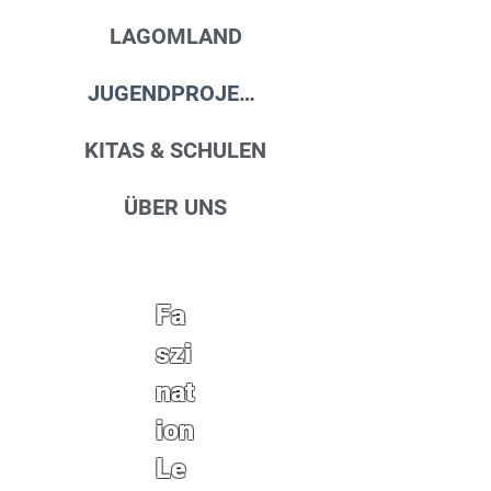
LAGOMLAND
JUGENDPROJEKTE
KITAS & SCHULEN
ÜBER UNS
Fa
szi
nat
ion
Le