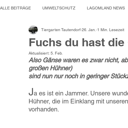
ALLE BEITRÄGE
UMWELTSCHUTZ
LAGOMLAND NEWS
Tiergarten Tautendorf
26. Jan.
1 Min. Lesezeit
MOBILITÄT & TECHNIK
SOZIALE PROJEKTE
WINNI
Fuchs du hast die G
Aktualisiert:
5. Feb.
Tiergarten Tautendorf
Reisen
Also Gänse waren es zwar nicht, a
großen Hühner)
sind nun nur noch in geringer Stück
J
a es ist ein Jammer. Unsere wund
Hühner, die im Einklang mit unseren
vorhanden.