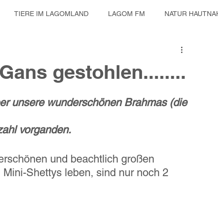
TIERE IM LAGOMLAND
LAGOM FM
NATUR HAUTNA
ES TAGEBUCH
KULTUR UND MUSIK
RENTIERE IN SACH
ans gestohlen........
ber unsere wunderschönen Brahmas (die 
zahl vorganden.
erschönen und beachtlich großen 
 Mini-Shettys leben, sind nur noch 2 