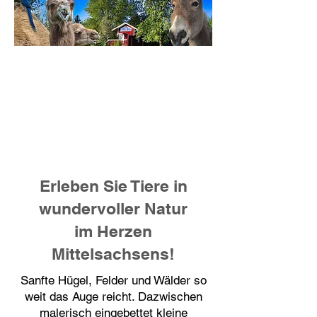
Herzlich Willkommen im
Lagomland Tautendorf
Ein Platz der Ruhe für
Mensch & Tier
Erleben Sie Tiere in
wundervoller Natur
im Herzen
Mittelsachsens!
Sanfte Hügel, Felder und Wälder so
weit das Auge reicht. Dazwischen
malerisch eingebettet kleine