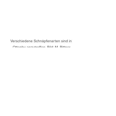
Verschiedene Schnäpfenarten sind in 
Ottenby anzutreffen. Bild: M. Bittner
Eine Schnäpfe auf Futtersuche am Strand. 