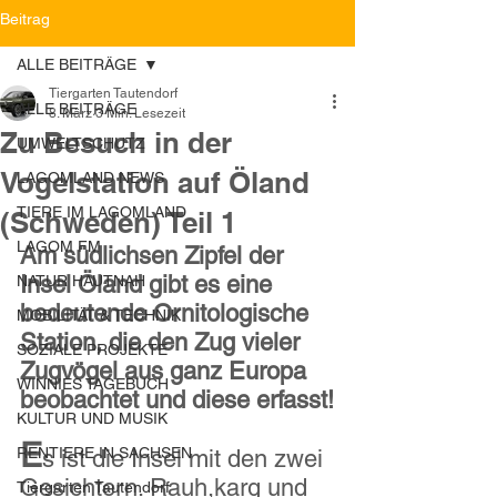
Beitrag
ALLE BEITRÄGE
Tiergarten Tautendorf
ALLE BEITRÄGE
8. März
3 Min. Lesezeit
Zu Besuch in der
UMWELTSCHUTZ
Vogelstation auf Öland
LAGOMLAND NEWS
TIERE IM LAGOMLAND
(Schweden) Teil 1
LAGOM FM
Am südlichsen Zipfel der 
Insel Öland gibt es eine 
NATUR HAUTNAH
bedeutende Ornitologische 
MOBILITÄT & TECHNIK
Station, die den Zug vieler 
SOZIALE PROJEKTE
Zugvögel aus ganz Europa 
WINNIES TAGEBUCH
beobachtet und diese erfasst!
KULTUR UND MUSIK
E
RENTIERE IN SACHSEN
s ist die Insel mit den zwei 
Gesichtern. Rauh,karg und 
Tiergarten Tautendorf