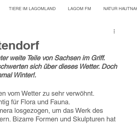
TIERE IM LAGOMLAND
LAGOM FM
NATUR HAUTNA
ES TAGEBUCH
KULTUR UND MUSIK
RENTIERE IN SACH
tendorf
er weite Teile von Sachsen im Griff. 
hwerten sich über dieses Wetter. Doch 
nmal Winter!.
ren vom Wetter zu sehr verwöhnt.
tig für Flora und Fauna.
amera losgezogen, um das Werk des 
rn. Bizarre Formen und Skulpturen hat 