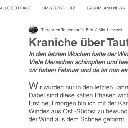
ALLE BEITRÄGE
UMWELTSCHUTZ
LAGOMLAND NEWS
Tiergarten Tautendorf
4. Feb.
2 Min. Lesezeit
MOBILITÄT & TECHNIK
SOZIALE PROJEKTE
WINNI
Kraniche über Tau
In den letzten Wochen hatte der Wint
Tiergarten Tautendorf
Reisen
Viele Menschen schimpften und besc
wir haben Februar und da ist nun ei
W
ir wurden nur in den letzten Jah
Dabei sind diese kalten Phasen wich
Erst heut morgen bin ich mit der K
Windes aus Ost -Südost zu bewunde
der Wind aus dem Schnee geformt.