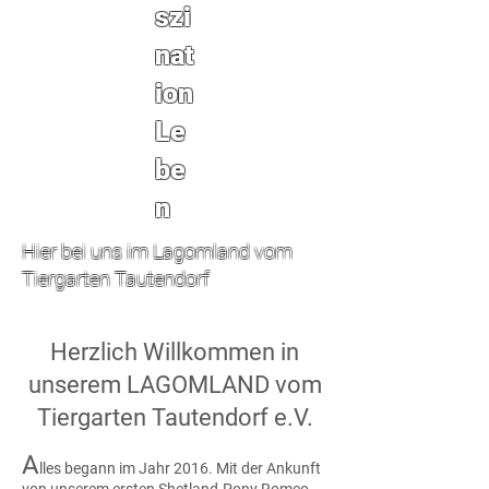
szi
nat
ion
Le
be
n
Hier bei uns im Lagomland vom
Tiergarten Tautendorf
Herzlich Willkommen in
unserem LAGOMLAND vom
Tiergarten Tautendorf e.V.
A
lles begann im Jahr 2016. Mit der Ankunft