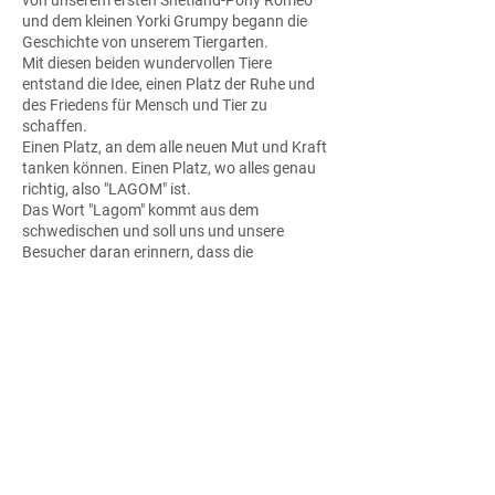
von unserem ersten Shetland-Pony Romeo
und dem kleinen Yorki Grumpy begann die
Geschichte von unserem Tiergarten.
Mit diesen beiden wundervollen Tiere
entstand die Idee, einen Platz der Ruhe und
des Friedens für Mensch und Tier zu
schaffen.
Einen Platz, an dem alle neuen Mut und Kraft
tanken können. Einen Platz, wo alles genau
richtig, also "LAGOM" ist.
Das Wort "Lagom" kommt aus dem
schwedischen und soll uns und unsere
Besucher daran erinnern, dass die
allermeisten Tiere und Menschen eben genau
richtig sind.
Hier im Lagomland ist es völlig egal ob du
arm oder reich, schwarz oder weiß, oder eben
einfach anders bist!
Bei uns ist jeder willkommen, der unsere
Werte mit uns teilt.